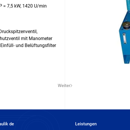
P = 7,5 kW, 1420 U/min
ruckspitzenventil,
chutzventil mit Manometer
infüll- und Belüftungsfilter
Weiter
aulik de
Leistungen