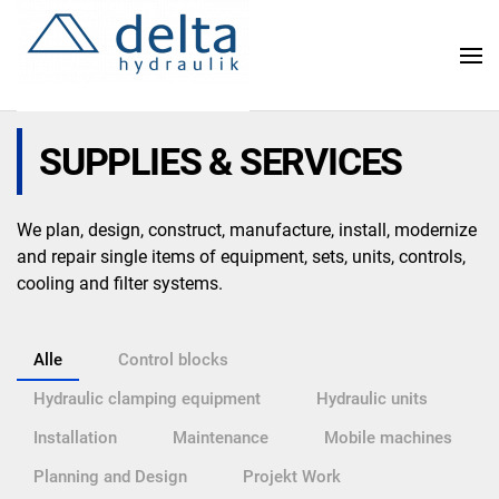
Skip
to
main
content
SUPPLIES & SERVICES
We plan, design, construct, manufacture, install, modernize
and repair single items of equipment, sets, units, controls,
cooling and filter systems.
Alle
Control blocks
Hydraulic clamping equipment
Hydraulic units
Installation
Maintenance
Mobile machines
Planning and Design
Projekt Work